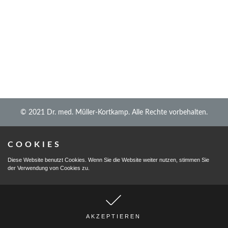
84-Jähriger gewinnt Prozess gegen
DAK
Allgemein
,
Wundheilungsstörung
Von
cmueko
17. März 2018
$$$ Geld für Pyoderma Gangränsoum erstrittten
© 2021 Dr. med. Müller-Kortkamp. Alle Rechte vorbehalten.
COOKIES
Diese Website benutzt Cookies. Wenn Sie die Website weiter nutzen, stimmen Sie
der Verwendung von Cookies zu.
AKZEPTIEREN