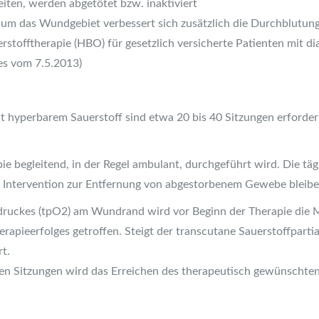
eiten, werden abgetötet bzw. inaktiviert
um das Wundgebiet verbessert sich zusätzlich die Durchblutung
tofftherapie (HBO) für gesetzlich versicherte Patienten mit d
es vom 7.5.2013)
hyperbarem Sauerstoff sind etwa 20 bis 40 Sitzungen erforderli
pie begleitend, in der Regel ambulant, durchgeführt wird. Die t
e Intervention zur Entfernung von abgestorbenem Gewebe bleibe
druckes (tpO2) am Wundrand wird vor Beginn der Therapie die M
rapieerfolges getroffen. Steigt der transcutane Sauerstoffpart
rt.
n Sitzungen wird das Erreichen des therapeutisch gewünschten