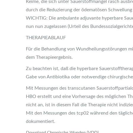
Keime, die sich unter Sauerstoffmangel rasch ausbr
durch die Reduzierung der ödematösen Schwellung 
WICHTIG: Die ambulante adjuvante hyperbare Sauers
nun nun zugelassen (Urteil des Bundessozialgericht
THERAPIEABLAUF
Für die Behandlung von Wundheilungsstörungen mit 
dem Therapieergebnis.
Zu beachten ist, daß die hyperbare Sauerstoffthera
Gabe von Antibiotika oder notwendige chirurgisch
Mit Messungen des transcutanen Sauerstoffpartial
HBO erstellt und eine Vorhersage des möglichen The
nicht an, ist in diesem Fall die Therapie nicht indizie
Mit den Messungen des tcp02 während den tägliche
dokumentiert.
Download Chronische Wunden (VDD)